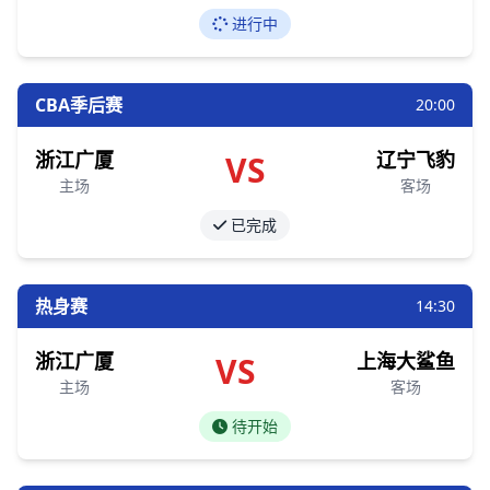
进行中
CBA季后赛
20:00
浙江广厦
辽宁飞豹
VS
主场
客场
已完成
热身赛
14:30
浙江广厦
上海大鲨鱼
VS
主场
客场
待开始