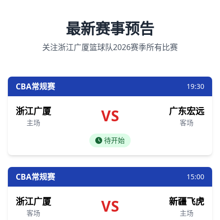
最新赛事预告
关注浙江广厦篮球队2026赛季所有比赛
CBA常规赛
19:30
浙江广厦
广东宏远
VS
主场
客场
待开始
CBA常规赛
15:00
浙江广厦
新疆飞虎
VS
客场
主场